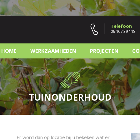
Telefoon
06 107 39 118
HOME
WERKZAAMHEDEN
PROJECTEN
CO
TUINONDERHOUD
Er word dan op locatie bij u bekeken wat er