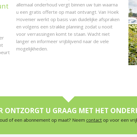
unt
allemaal onderhoud vergt binnen uw tuin waarna
u een gratis offerte op maat ontvangt. Van Hoek
Hovenier werkt op basis van duidelijke afspraken
en volgens een strakke planning zodat u nooit
voor verrassingen komt te staan. Wacht niet
er
langer en informeer vrijblijvend naar de vele
nt
mogelijkheden.
beurt
R ONTZORGT U GRAAG MET HET ONDER
houd of een abonnement op maat? Neem
contact
op voor een vrij